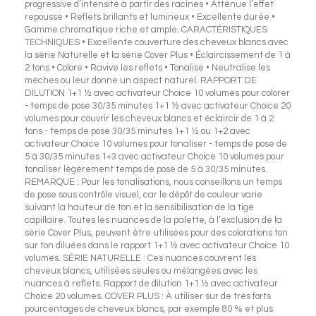
progressive d’intensité à partir des racines • Atténue l’effet
repousse • Reflets brillants et lumineux • Excellente durée •
Gamme chromatique riche et ample. CARACTÉRISTIQUES
TECHNIQUES • Excellente couverture des cheveux blancs avec
la série Naturelle et la série Cover Plus • Éclaircissement de 1 à
2 tons • Colore • Ravive les reflets • Tonalise • Neutralise les
mèches ou leur donne un aspect naturel. RAPPORT DE
DILUTION 1+1 ½ avec activateur Choice 10 volumes pour colorer
- temps de pose 30/35 minutes 1+1 ½ avec activateur Choice 20
volumes pour couvrir les cheveux blancs et éclaircir de 1 à 2
tons - temps de pose 30/35 minutes 1+1 ½ ou 1+2 avec
activateur Choice 10 volumes pour tonaliser - temps de pose de
5 à 30/35 minutes 1+3 avec activateur Choice 10 volumes pour
tonaliser légèrement temps de pose de 5 à 30/35 minutes.
REMARQUE : Pour les tonalisations, nous conseillons un temps
de pose sous contrôle visuel, car le dépôt de couleur varie
suivant la hauteur de ton et la sensibilisation de la tige
capillaire. Toutes les nuances de la palette, à l’exclusion de la
série Cover Plus, peuvent être utilisées pour des colorations ton
sur ton diluées dans le rapport 1+1 ½ avec activateur Choice 10
volumes. SÉRIE NATURELLE : Ces nuances couvrent les
cheveux blancs, utilisées seules ou mélangées avec les
nuances à reflets. Rapport de dilution 1+1 ½ avec activateur
Choice 20 volumes. COVER PLUS : À utiliser sur de très forts
pourcentages de cheveux blancs, par exemple 80 % et plus