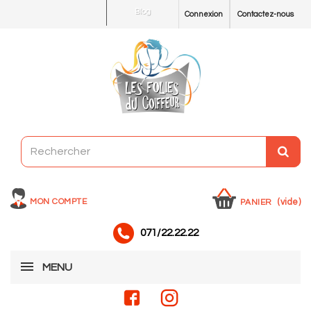
Blog
Connexion
Contactez-nous
MON COMPTE
(vide)
PANIER
071/22.22.22
MENU