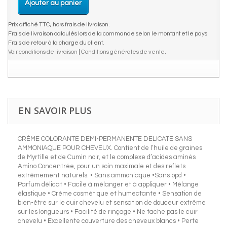
Ajouter au panier
Prix affiché TTC, hors frais de livraison.
Frais de livraison calculés lors de la commande selon le montant et le pays.
Frais de retour à la charge du client.
Voir conditions de livraison
|
Conditions générales de vente
.
EN SAVOIR PLUS
CRÈME COLORANTE DEMI-PERMANENTE DELICATE SANS
AMMONIAQUE POUR CHEVEUX. Contient de l’huile de graines
de Myrtille et de Cumin noir, et le complexe d’acides aminés
Amino Concentrée, pour un soin maximale et des reflets
extrêmement naturels. • Sans ammoniaque •Sans ppd •
Parfum délicat • Facile à mélanger et à appliquer • Mélange
élastique • Crème cosmétique et humectante • Sensation de
bien-être sur le cuir chevelu et sensation de douceur extrême
sur les longueurs • Facilité de rinçage • Ne tache pas le cuir
chevelu • Excellente couverture des cheveux blancs • Perte