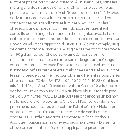
N’offrent pas de pouvoir éclaircissant. À utiliser pures, sans les
mélanger à des nuances à reflets. Offrent une couleur plus
profonde et tendant vers le froid. Rapport de dilution 1+1 ½ avec
activateur Choice 20 volumes. NUANCES À REFLETS : Elles
donnent des reflets brillants et lumineux. Pour couvrir les
cheveux blancs, indépendamment du pourcentage, il est
conseillé de mélanger la nuance à doses égales avec la base
naturelle de la même hauteur de ton puis d’ajouter l’activateur
Choice 20 volumes (rapport de dilution 1+1 ½) ; par exemple, 30 g
de crème colorante Choice 5.6 + 30 g de crème colorante Choice
5 + 90 g d’activateur Choice 20 volumes). Pour obtenir la
meilleure performance colorante sur les longueurs, mélanger
dans le rapport 1+1 ½ avec l’activateur Choice 10 volumes. Les
nuances à reflets peuvent être mélangées entre elles, suivant
les principes de colorimétrie, pour obtenir différentes possibilités
chromatiques. TONALISANTS : 10.1, 10.12, 10.2, 10.23 - à utiliser
dilués 1+1 ½ , 1+2 ou 1+3 avec activateur Choice 10 volumes, sur
des hauteurs de ton supérieures au blond clair. Temps de pose
de 5 à 30 minutes. MODE D’EMPLOI • Mélanger dans un bol non
métallique la crème colorante Choice et l’activateur dans les
proportions nécessaires pour obtenir l’effet désiré. • Mélanger
délicatement jusqu’à obtenir une crème de consistance
onctueuse. • Enfiler les gants et procéder à l’application. •
Appliquer toujours sur les cheveux secs non lavés. • Diviser la
chevelure en petites mèches et appliquer le produit en