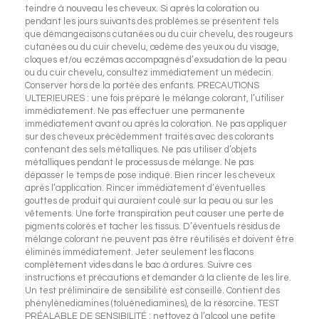
teindre à nouveau les cheveux. Si après la coloration ou
pendant les jours suivants des problèmes se présentent tels
que démangeaisons cutanées ou du cuir chevelu, des rougeurs
cutanées ou du cuir chevelu, œdème des yeux ou du visage,
cloques et/ou eczémas accompagnés d’exsudation de la peau
ou du cuir chevelu, consultez immédiatement un médecin.
Conserver hors de la portée des enfants. PRECAUTIONS
ULTERIEURES : une fois préparé le mélange colorant, l’utiliser
immédiatement. Ne pas effectuer une permanente
immédiatement avant ou après la coloration. Ne pas appliquer
sur des cheveux précédemment traités avec des colorants
contenant des sels métalliques. Ne pas utiliser d’objets
métalliques pendant le processus de mélange. Ne pas
dépasser le temps de pose indiqué. Bien rincer les cheveux
après l’application. Rincer immédiatement d’éventuelles
gouttes de produit qui auraient coulé sur la peau ou sur les
vêtements. Une forte transpiration peut causer une perte de
pigments colorés et tacher les tissus. D’éventuels résidus de
mélange colorant ne peuvent pas être réutilisés et doivent être
éliminés immédiatement. Jeter seulement les flacons
complètement vides dans le bac à ordures. Suivre ces
instructions et précautions et demander à la cliente de les lire.
Un test préliminaire de sensibilité est conseillé. Contient des
phénylènediamines (toluènediamines), de la résorcine. TEST
PRÉALABLE DE SENSIBILITÉ : nettoyez à l’alcool une petite