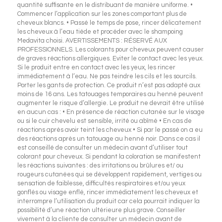
quantité suffisante en le distribuant de manière uniforme. •
Commencer l’application sur les zones comportant plus de
cheveux blancs. • Passé le temps de pose, rincer délicatement
les cheveux à l’eau tiède et procéder avec le shampoing
Medavita choisi. AVERTISSEMENTS : RÉSERVÉ AUX
PROFESSIONNELS. Les colorants pour cheveux peuvent causer
de graves réactions allergiques. Eviter le contact avec les yeux.
Si le produit entre en contact avec les yeux, les rincer
immédiatement à l’eau. Ne pas teindre les cils et les sourcils.
Porter les gants de protection. Ce produit n’est pas adapté aux
moins de 16 ans. Les tatouages temporaires au henné peuvent
augmenter le risque d’allergie. Le produit ne devrait être utilisé
en aucun cas : • En présence de réaction cutanée sur le visage
ou si le cuir chevelu est sensible, irrité ou abîmé • En cas de
réactions après avoir teint les cheveux • Si par le passé on a eu
des réactions après un tatouage au henné noir. Dans ce cas il
est conseillé de consulter un médecin avant d’utiliser tout
colorant pour cheveux. Si pendant la coloration se manifestent
les réactions suivantes : des irritations ou brûlures et/ ou
rougeurs cutanées qui se développent rapidement, vertiges ou
sensation de faiblesse, difficultés respiratoires et/ou yeux
gonflés ou visage enflé, rincer immédiatement les cheveux et
interrompre l’utilisation du produit car cela pourrait indiquer la
possibilité d’une réaction ultérieure plus grave. Conseiller
vivement à la cliente de consulter un médecin avant de