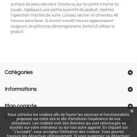
surface de peau derrière l’oreille ou sur la cavité interne du
coude. Appliquez une petite quantité de produit, répétez
l’opération trois fois de suite. Laissez sécher et attendez 48
heures sans laver. Si durant ces 48 heures apparaissent
rougeurs, éruptions ou démangeaisons, évitez d’utiliser le
produit.
Catégories
Informations
Mon compte
Nous utilisons les cookies afin de fournir les services et fonctionnalités
proposés sur notre site et afin d’améliorer l’expérience de nos
Créé par NageoConcept
utilisateurs. Les cookies sont des données qui sont téléchargés ou
stockés sur votre ordinateur ou sur tout autre appareil. En cliquant sur
”J’accepte”, vous acceptez l’utilisation des cookies. Vous pourrez
toujours les désactiver ultérieurement. Si vous supprimez ou désactivez