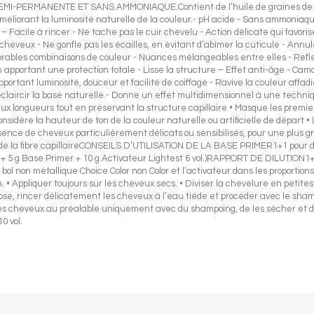
PERMANENTE ET SANS AMMONIAQUE.Contient de l’huile de graines de Myrt
et améliorant la luminosité naturelle de la couleur.- pH acide - Sans ammonia
Facile à rincer - Ne tache pas le cuir chevelu - Action délicate qui favoris
 cheveux - Ne gonfle pas les écailles, en évitant d’abîmer la cuticule - Annu
bles combinaisons de couleur - Nuances mélangeables entre elles - Reflets 
 apportant une protection totale - Lisse la structure – Effet anti-âge - Ca
portant luminosité, douceur et facilité de coiffage - Ravive la couleur affadi
s éclaircir la base naturelle - Donne un effet multidimensionnel à une t
aux longueurs tout en préservant la structure capillaire • Masque les premi
considère la hauteur de ton de la couleur naturelle ou artificielle de départ
ésence de cheveux particulièrement délicats ou sensibilisés, pour une plus 
lle de la fibre capillaireCONSEILS D’UTILISATION DE LA BASE PRIMER1+1 pour do
g 6N + 5 g Base Primer + 10 g Activateur Lightest 6 vol.)RAPPORT DE DILUTION
on métallique Choice Color non Color et l’activateur dans les proportions 
n. • Appliquer toujours sur les cheveux secs. • Diviser la chevelure en petit
pose, rincer délicatement les cheveux à l’eau tiède et procéder avec le sha
 les cheveux au préalable uniquement avec du shampoing, de les sécher et d
0 vol.