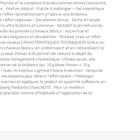
ille et le complexe d’acides aminés Amino Concentré,
que - Parfum délicat - Facile à mélanger – Gel cosmétique
e l’effet reconditionnant et donne une brillance
le l’effet repousse – Excellente tenue - Riche et ample
ultra brillants et lumineux - Rétablit le pH naturel du
moufle les premiers cheveux blancs - Accentue et
e des longueurs et des pointes - Tonalise, crée un effet
echnique couleur.CARACTÉRISTIQUES TECHNIQUES• Grâce au
ers cheveux blancs, en uniformisant et en naturalisant la
 • La base Primer 0.00 permet de réduire le dépôt de
grande homogénéité chromatique. Utilisée seule, elle
nner de la brillance (ex. 10 g Base Primer + 10 g
1+1 avec Activateur Lightest Choice 6 volumes - temps de
nécessaires pour obtenir l’effet désiré. • Mélanger
es mèches et appliquer le produit en quantité suffisante en
mpoing Medavita choisi.NOTE : Pour un meilleur
e procéder comme d’habitude à l’application de la