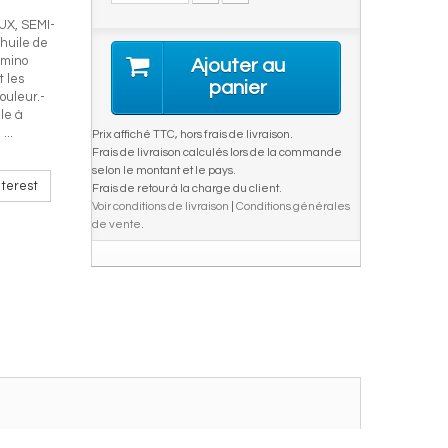
X, SEMI-
uile de
Amino
Ajouter au
t les
panier
ouleur.-
le à
...
Prix affiché TTC, hors frais de livraison.
Frais de livraison calculés lors de la commande
selon le montant et le pays.
terest
Frais de retour à la charge du client.
Voir conditions de livraison
|
Conditions générales
de vente
.