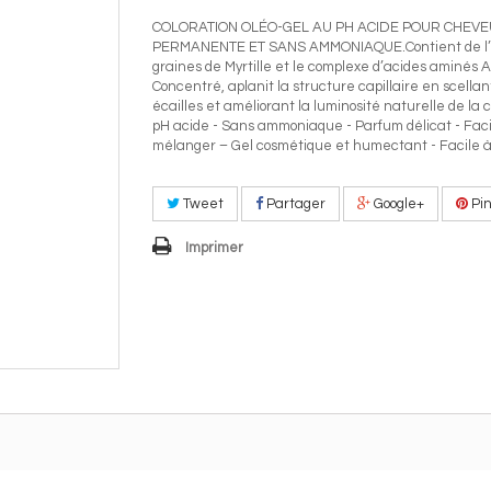
COLORATION OLÉO-GEL AU PH ACIDE POUR CHEVEU
PERMANENTE ET SANS AMMONIAQUE.Contient de l’h
graines de Myrtille et le complexe d’acides aminés 
Concentré, aplanit la structure capillaire en scellan
écailles et améliorant la luminosité naturelle de la c
pH acide - Sans ammoniaque - Parfum délicat - Faci
mélanger – Gel cosmétique et humectant - Facile à 
Tweet
Partager
Google+
Pin
Imprimer