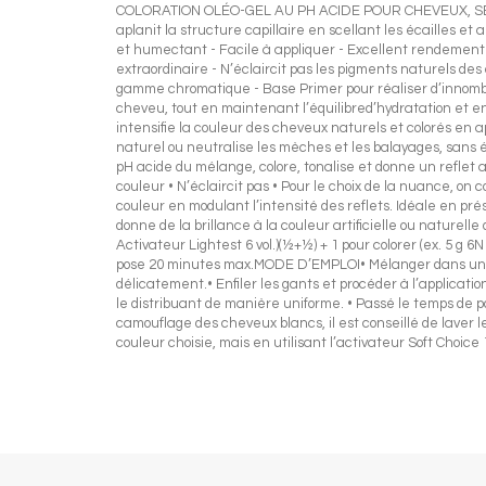
COLORATION OLÉO-GEL AU PH ACIDE POUR CHEVEUX, SEMI-
aplanit la structure capillaire en scellant les écailles 
et humectant - Facile à appliquer - Excellent rendement – 
extraordinaire - N’éclaircit pas les pigments naturels des
gamme chromatique - Base Primer pour réaliser d’innombra
cheveu, tout en maintenant l’équilibred’hydratation et en
intensifie la couleur des cheveux naturels et colorés en ap
naturel ou neutralise les mèches et les balayages, san
pH acide du mélange, colore, tonalise et donne un reflet 
couleur • N’éclaircit pas • Pour le choix de la nuance, on 
couleur en modulant l’intensité des reflets. Idéale en pr
donne de la brillance à la couleur artificielle ou nature
Activateur Lightest 6 vol.)(½+½) + 1 pour colorer (ex. 5 
pose 20 minutes max.MODE D’EMPLOI• Mélanger dans un bol n
délicatement.• Enfiler les gants et procéder à l’applicatio
le distribuant de manière uniforme. • Passé le temps de 
camouflage des cheveux blancs, il est conseillé de laver
couleur choisie, mais en utilisant l’activateur Soft Choice 1