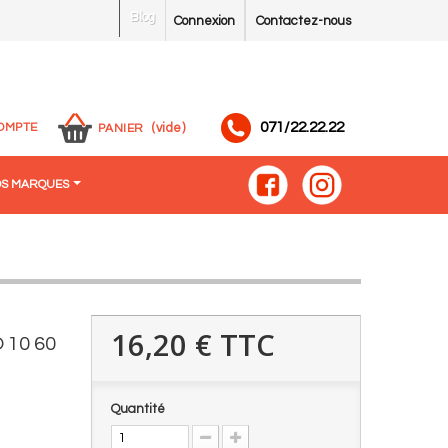
Blog
Connexion
Contactez-nous
071/22.22.22
OMPTE
(vide)
PANIER
S MARQUES
16,20 €
TTC
 10 60
Quantité