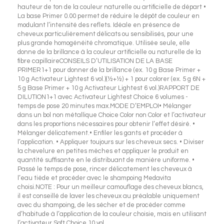
hauteur de ton de la couleur naturelle ou artificielle de départ •
La base Primer 0.00 permet de réduire le dépôt de couleur en
modulant l’intensité des reflets. Idéale en présence de
cheveux particulièrement délicats ou sensibilisés, pour une
plus grande homogénéité chromatique. Utilisée seule, elle
donne de la brillance à la couleur artificielle ou naturelle de la
fibre capillaireCONSEILS D’UTILISATION DE LA BASE
PRIMER1+1 pour donner de la brillance (ex. 10 g Base Primer +
10 g Activateur Lightest 6 vol.)(½+½) + 1 pour colorer (ex. 5 g 6N +
5 g Base Primer + 10 g Activateur Lightest 6 vol.)RAPPORT DE
DILUTION1+1 avec Activateur Lightest Choice 6 volumes -
temps de pose 20 minutes max.MODE D’EMPLOI• Mélanger
dans un bol non métallique Choice Color non Color et l’activateur
dans les proportions nécessaires pour obtenir l’effet désiré. •
Mélanger délicatement.• Enfiler les gants et procéder à
l’application. • Appliquer toujours sur les cheveux secs. • Diviser
la chevelure en petites mèches et appliquer le produit en
quantité suffisante en le distribuant de manière uniforme. •
Passé le temps de pose, rincer délicatement les cheveux à
l’eau tiède et procéder avec le shampoing Medavita
choisi.NOTE : Pour un meilleur camouflage des cheveux blancs,
il est conseillé de laver les cheveux au préalable uniquement
avec du shampoing, de les sécher et de procéder comme
d’habitude à l’application de la couleur choisie, mais en utilisant
l’activateur Soft Choice 10 vol.