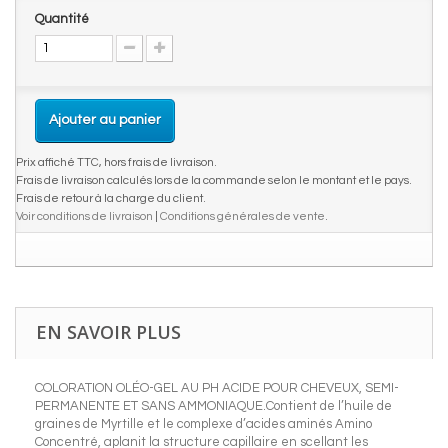
Quantité
Ajouter au panier
Prix affiché TTC, hors frais de livraison.
Frais de livraison calculés lors de la commande selon le montant et le pays.
Frais de retour à la charge du client.
Voir conditions de livraison
|
Conditions générales de vente
.
EN SAVOIR PLUS
COLORATION OLÉO-GEL AU PH ACIDE POUR CHEVEUX, SEMI-
PERMANENTE ET SANS AMMONIAQUE.Contient de l’huile de
graines de Myrtille et le complexe d’acides aminés Amino
Concentré, aplanit la structure capillaire en scellant les