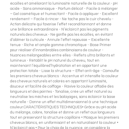
écailles et améliorant la luminosité naturelle de la couleur.- pH
acide - Sans ammoniaque - Parfum délicat - Facile à mélanger
– Gel cosmétique et humectant - Facile à appliquer - Excellent
rendement – Facile à rincer - Ne tache pas le cuir chevelu -
Action délicate qui favorise l’effet reconditionnant et donne
une brillance extraordinaire - N’éclaircit pas les pigments
naturels des cheveux - Ne gonfle pas les écailles, en évitant
d’abîmer la cuticule - Annule l’effet repousse – Excellente
tenue - Riche et ample gamme chromatique - Base Primer
pour réaliser d’innombrables combinaisons de couleur -
Nuances mélangeables entre elles - Reflets ultra brillants et
lumineux - Rétablit le pH naturel du cheveu, tout en
maintenant l’équilibred’hydratation et en apportant une
protection totale - Lisse la structure – Effet anti-âge - Camoufle
les premiers cheveux blancs - Accentue et intensifie la couleur
des cheveux naturels et colorés en apportant luminosité,
douceur et facilité de coiffage - Ravive la couleur affadie des
longueurs et des pointes - Tonalise, crée un effet naturel ou
neutralise les mèches et les balayages, sans éclaircir la base
naturelle - Donne un effet multidimensionnel à une technique
couleur.CARACTÉRISTIQUES TECHNIQUES• Grâce au pH acide
du mélange, colore, tonalise et donne un reflet aux longueurs
tout en préservant la structure capillaire • Masque les premiers
cheveux blancs, en uniformisant et en naturalisant la couleur •
N’éclaircit pas • Pour le choix de la nuance, on considère la