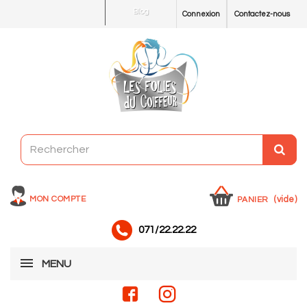
Blog
Connexion
Contactez-nous
MON COMPTE
(vide)
PANIER
071/22.22.22
MENU