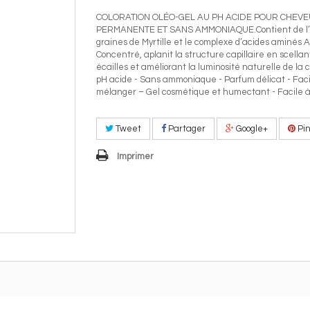
COLORATION OLÉO-GEL AU PH ACIDE POUR CHEVEU
PERMANENTE ET SANS AMMONIAQUE.Contient de l’h
graines de Myrtille et le complexe d’acides aminés 
Concentré, aplanit la structure capillaire en scellan
écailles et améliorant la luminosité naturelle de la c
pH acide - Sans ammoniaque - Parfum délicat - Faci
mélanger – Gel cosmétique et humectant - Facile à 
Tweet
Partager
Google+
Pin
Imprimer