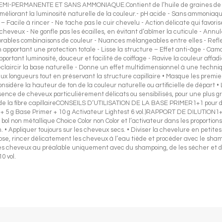
PERMANENTE ET SANS AMMONIAQUE.Contient de l’huile de graines de Myrt
et améliorant la luminosité naturelle de la couleur.- pH acide - Sans ammonia
Facile à rincer - Ne tache pas le cuir chevelu - Action délicate qui favoris
 cheveux - Ne gonfle pas les écailles, en évitant d’abîmer la cuticule - Annu
bles combinaisons de couleur - Nuances mélangeables entre elles - Reflets 
 apportant une protection totale - Lisse la structure – Effet anti-âge - Ca
portant luminosité, douceur et facilité de coiffage - Ravive la couleur affadi
s éclaircir la base naturelle - Donne un effet multidimensionnel à une t
aux longueurs tout en préservant la structure capillaire • Masque les premi
considère la hauteur de ton de la couleur naturelle ou artificielle de départ
ésence de cheveux particulièrement délicats ou sensibilisés, pour une plus 
lle de la fibre capillaireCONSEILS D’UTILISATION DE LA BASE PRIMER1+1 pour do
g 6N + 5 g Base Primer + 10 g Activateur Lightest 6 vol.)RAPPORT DE DILUTION
on métallique Choice Color non Color et l’activateur dans les proportions 
n. • Appliquer toujours sur les cheveux secs. • Diviser la chevelure en petit
pose, rincer délicatement les cheveux à l’eau tiède et procéder avec le sha
 les cheveux au préalable uniquement avec du shampoing, de les sécher et d
0 vol.