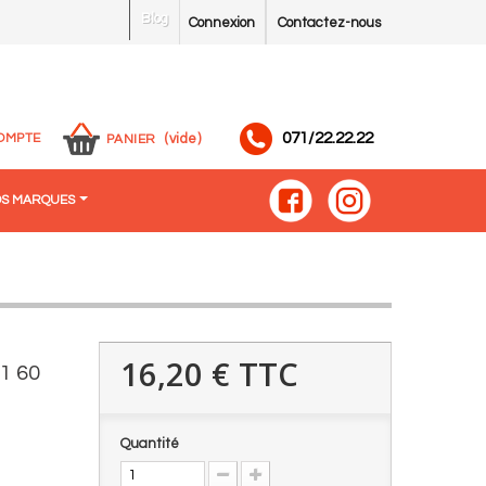
Blog
Connexion
Contactez-nous
071/22.22.22
OMPTE
(vide)
PANIER
S MARQUES
16,20 €
TTC
1 60
Quantité