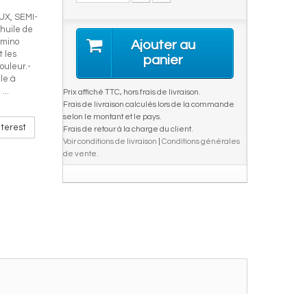
X, SEMI-
uile de
Amino
Ajouter au
t les
panier
ouleur.-
le à
...
Prix affiché TTC, hors frais de livraison.
Frais de livraison calculés lors de la commande
selon le montant et le pays.
terest
Frais de retour à la charge du client.
Voir conditions de livraison
|
Conditions générales
de vente
.