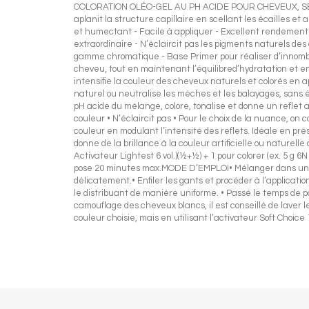
COLORATION OLÉO-GEL AU PH ACIDE POUR CHEVEUX, SEMI-
aplanit la structure capillaire en scellant les écailles 
et humectant - Facile à appliquer - Excellent rendement – 
extraordinaire - N’éclaircit pas les pigments naturels des
gamme chromatique - Base Primer pour réaliser d’innombra
cheveu, tout en maintenant l’équilibred’hydratation et en
intensifie la couleur des cheveux naturels et colorés en ap
naturel ou neutralise les mèches et les balayages, san
pH acide du mélange, colore, tonalise et donne un reflet 
couleur • N’éclaircit pas • Pour le choix de la nuance, on 
couleur en modulant l’intensité des reflets. Idéale en pr
donne de la brillance à la couleur artificielle ou nature
Activateur Lightest 6 vol.)(½+½) + 1 pour colorer (ex. 5 
pose 20 minutes max.MODE D’EMPLOI• Mélanger dans un bol n
délicatement.• Enfiler les gants et procéder à l’applicatio
le distribuant de manière uniforme. • Passé le temps de 
camouflage des cheveux blancs, il est conseillé de laver
couleur choisie, mais en utilisant l’activateur Soft Choice 1