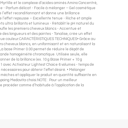
ille et le complexe d’acides aminés Amino Concentré,
que - Parfum délicat - Facile à mélanger – Gel cosmétique
e l’effet reconditionnant et donne une brillance
le l’effet repousse – Excellente tenue - Riche et ample
ultra brillants et lumineux - Rétablit le pH naturel du
moufle les premiers cheveux blancs - Accentue et
e des longueurs et des pointes - Tonalise, crée un effet
echnique couleur.CARACTÉRISTIQUES TECHNIQUES• Grâce au
ers cheveux blancs, en uniformisant et en naturalisant la
 • La base Primer 0.00 permet de réduire le dépôt de
grande homogénéité chromatique. Utilisée seule, elle
nner de la brillance (ex. 10 g Base Primer + 10 g
1+1 avec Activateur Lightest Choice 6 volumes - temps de
nécessaires pour obtenir l’effet désiré. • Mélanger
es mèches et appliquer le produit en quantité suffisante en
mpoing Medavita choisi.NOTE : Pour un meilleur
e procéder comme d’habitude à l’application de la