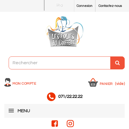
Blog
Connexion
Contactez-nous
MON COMPTE
(vide)
PANIER
071/22.22.22
MENU