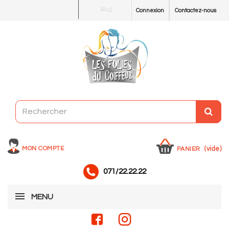
Blog
Connexion
Contactez-nous
MON COMPTE
(vide)
PANIER
071/22.22.22
MENU