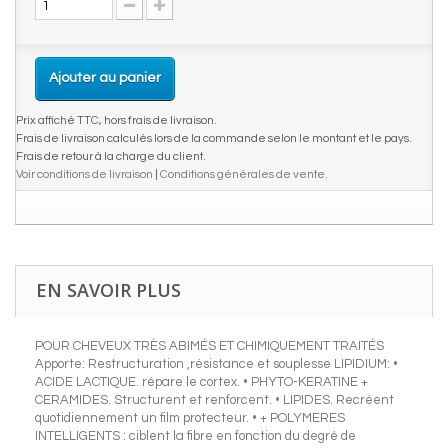
Ajouter au panier
Prix affiché TTC, hors frais de livraison.
Frais de livraison calculés lors de la commande selon le montant et le pays.
Frais de retour à la charge du client.
Voir conditions de livraison
|
Conditions générales de vente
.
EN SAVOIR PLUS
POUR CHEVEUX TRÈS ABIMÉS ET CHIMIQUEMENT TRAITÉS
Apporte: Restructuration ,résistance et souplesse LIPIDIUM: •
ACIDE LACTIQUE. répare le cortex. • PHYTO-KERATINE +
CERAMIDES. Structurent et renforcent. • LIPIDES. Recréent
quotidiennement un film protecteur. • + POLYMERES
INTELLIGENTS : ciblent la fibre en fonction du degré de