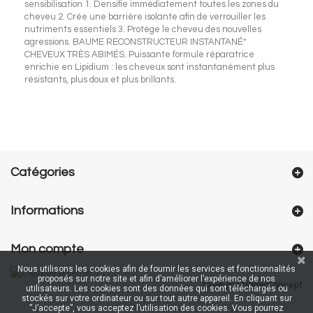
sensibilisation 1. Densifie immédiatement toutes les zones du
cheveu 2. Crée une barrière isolante afin de verrouiller les
nutriments essentiels 3. Protège le cheveu des nouvelles
agressions. BAUME RECONSTRUCTEUR INSTANTANÉ*
CHEVEUX TRÈS ABIMÉS. Puissante formule réparatrice
enrichie en Lipidium : les cheveux sont instantanément plus
résistants, plus doux et plus brillants.
Catégories
Informations
Mon compte
Nous utilisons les cookies afin de fournir les services et fonctionnalités
proposés sur notre site et afin d’améliorer l’expérience de nos
Créé par NageoConcept
utilisateurs. Les cookies sont des données qui sont téléchargés ou
stockés sur votre ordinateur ou sur tout autre appareil. En cliquant sur
”J’accepte”, vous acceptez l’utilisation des cookies. Vous pourrez