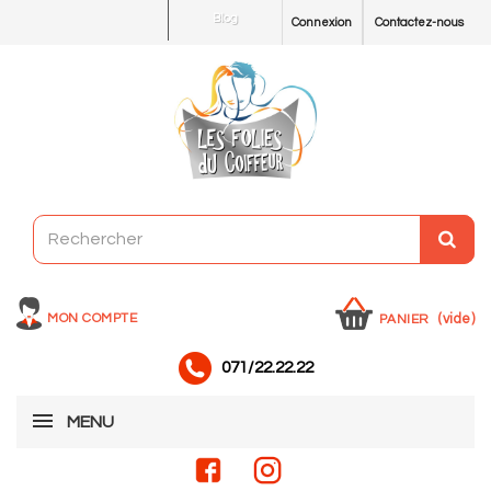
Blog
Connexion
Contactez-nous
MON COMPTE
(vide)
PANIER
071/22.22.22
MENU