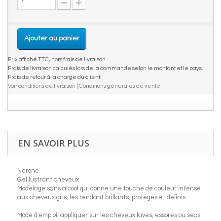
Ajouter au panier
Prix affiché TTC, hors frais de livraison.
Frais de livraison calculés lors de la commande selon le montant et le pays.
Frais de retour à la charge du client.
Voir conditions de livraison
|
Conditions générales de vente
.
EN SAVOIR PLUS
Nerone
Gel lustrant cheveux
Modelage sans alcool qui donne une touche de couleur intense
aux cheveux gris, les rendant brillants, protégés et définis.
Mode d'emploi: appliquer sur les cheveux lavés, essorés ou secs