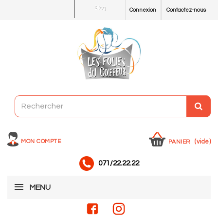
Blog
Connexion
Contactez-nous
MON COMPTE
(vide)
PANIER
071/22.22.22
MENU