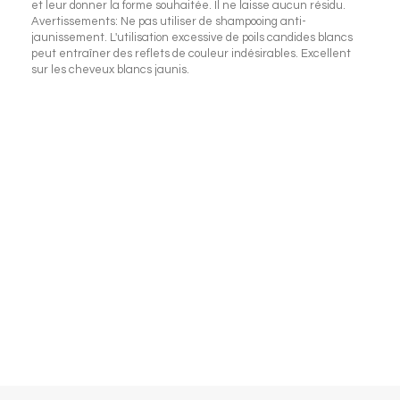
et leur donner la forme souhaitée. Il ne laisse aucun résidu.
Avertissements: Ne pas utiliser de shampooing anti-
jaunissement. L'utilisation excessive de poils candides blancs
peut entraîner des reflets de couleur indésirables. Excellent
sur les cheveux blancs jaunis.