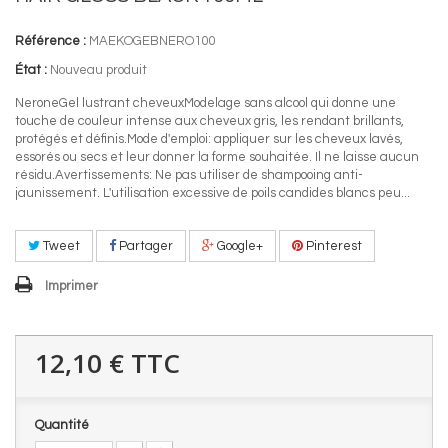
Référence :
MAEKOGEBNERO100
État :
Nouveau produit
NeroneGel lustrant cheveuxModelage sans alcool qui donne une
touche de couleur intense aux cheveux gris, les rendant brillants,
protégés et définis.Mode d'emploi: appliquer sur les cheveux lavés,
essorés ou secs et leur donner la forme souhaitée. Il ne laisse aucun
résidu.Avertissements: Ne pas utiliser de shampooing anti-
jaunissement. L'utilisation excessive de poils candides blancs peu...
Tweet
Partager
Google+
Pinterest
Imprimer
12,10 €
TTC
Quantité