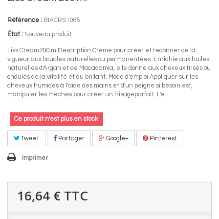
Référence :
BIACRS1065
État :
Nouveau produit
Liss Cream200 mlDescription Crème pour créer et redonner de la
vigueur aux boucles naturelles ou permanentées. Enrichie aux huiles
naturelles d'Argan et de Macadamia, elle donne aux cheveux frisés ou
ondulés de la vitalité et du brillant. Mode d'emploi Appliquer sur les
cheveux humides à l'aide des mains et d'un peigne si besoin est,
manipuler les mèches pour créer un frisageparfait. L'e...
Ce produit n'est plus en stock
Tweet
Partager
Google+
Pinterest
Imprimer
16,64 €
TTC