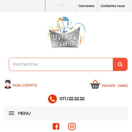
Blog
Connexion
Contactez-nous
MON COMPTE
(vide)
PANIER
071/22.22.22
MENU