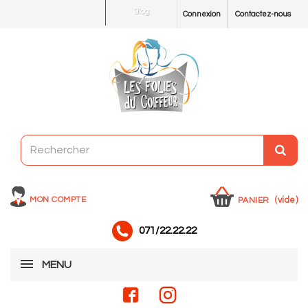
Blog
Connexion
Contactez-nous
MON COMPTE
(vide)
PANIER
071/22.22.22
MENU