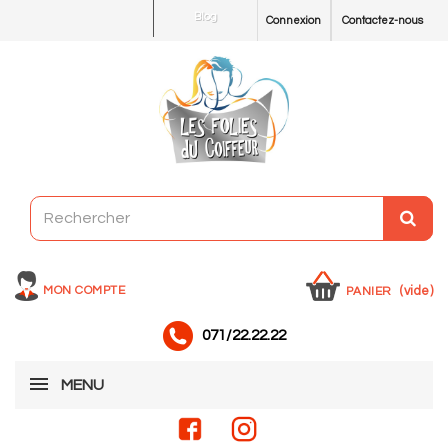
Blog
Connexion
Contactez-nous
MON COMPTE
(vide)
PANIER
071/22.22.22
MENU