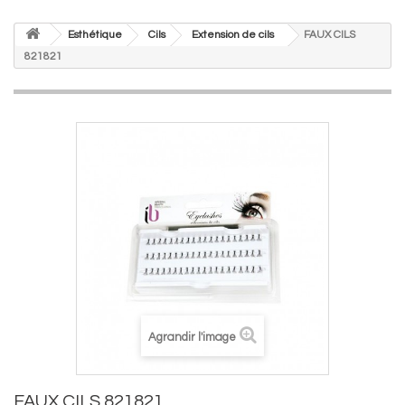
Esthétique
Cils
Extension de cils
FAUX CILS
821821
Agrandir l'image
FAUX CILS 821821