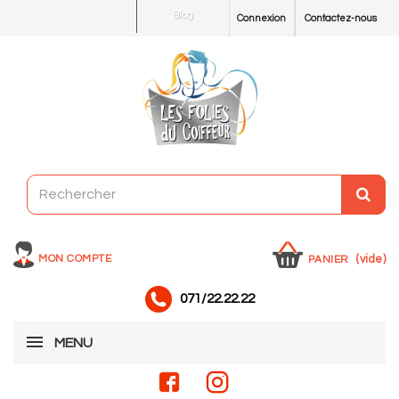
Blog
Connexion
Contactez-nous
MON COMPTE
(vide)
PANIER
071/22.22.22
MENU