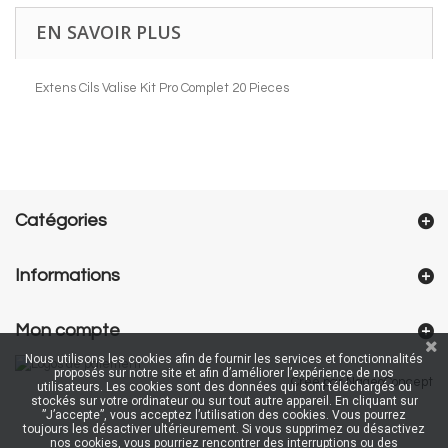
EN SAVOIR PLUS
Extens Cils Valise Kit Pro Complet 20 Pieces
Catégories
Informations
Mon compte
Nous utilisons les cookies afin de fournir les services et fonctionnalités
proposés sur notre site et afin d’améliorer l’expérience de nos
Créé par NageoConcept
utilisateurs. Les cookies sont des données qui sont téléchargés ou
stockés sur votre ordinateur ou sur tout autre appareil. En cliquant sur
”J’accepte”, vous acceptez l’utilisation des cookies. Vous pourrez
toujours les désactiver ultérieurement. Si vous supprimez ou désactivez
nos cookies, vous pourriez rencontrer des interruptions ou des