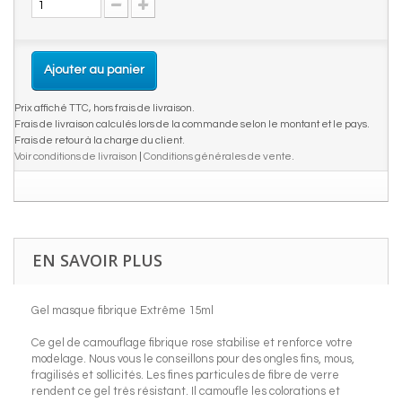
Ajouter au panier
Prix affiché TTC, hors frais de livraison.
Frais de livraison calculés lors de la commande selon le montant et le pays.
Frais de retour à la charge du client.
Voir conditions de livraison
|
Conditions générales de vente
.
EN SAVOIR PLUS
Gel masque fibrique Extrême 15ml
Ce gel de camouflage fibrique rose stabilise et renforce votre
modelage. Nous vous le conseillons pour des ongles fins, mous,
fragilisés et sollicités. Les fines particules de fibre de verre
rendent ce gel très résistant. Il camoufle les colorations et