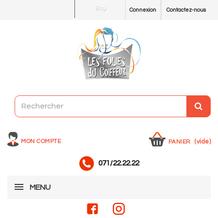
Blog
Connexion
Contactez-nous
MON COMPTE
(vide)
PANIER
071/22.22.22
MENU