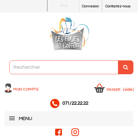
Blog
Connexion
Contactez-nous
MON COMPTE
(vide)
PANIER
071/22.22.22
MENU