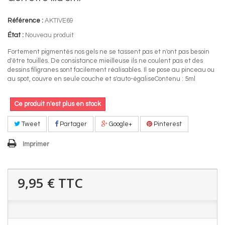
Référence :
AKTIVE69
État :
Nouveau produit
Fortement pigmentés nos gels ne se tassent pas et n'ont pas besoin
d'être touillés. De consistance mieilleuse ils ne coulent pas et des
dessins filigranes sont facilement réalisables. Il se pose au pinceau ou
au spot, couvre en seule couche et s'auto-égaliseContenu : 5ml
Ce produit n'est plus en stock
Tweet
Partager
Google+
Pinterest
Imprimer
9,95 €
TTC