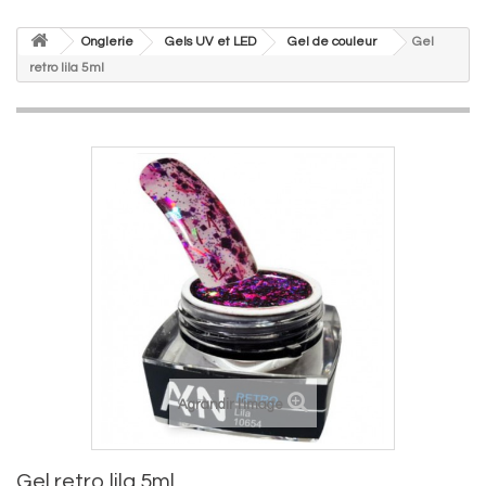
Onglerie
Gels UV et LED
Gel de couleur
Gel
retro lila 5ml
Agrandir l'image
Gel retro lila 5ml