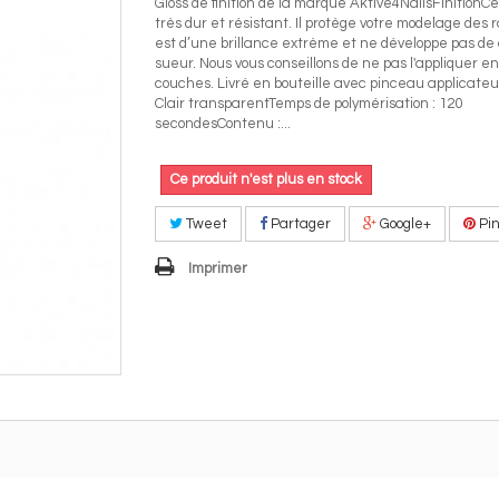
Gloss de finition de la marque Aktive4NailsFinitionCe
très dur et résistant. Il protège votre modelage des r
est d’une brillance extrème et ne développe pas de
sueur. Nous vous conseillons de ne pas l'appliquer en 
couches. Livré en bouteille avec pinceau applicateur
Clair transparentTemps de polymérisation : 120
secondesContenu :...
Ce produit n'est plus en stock
Tweet
Partager
Google+
Pin
Imprimer