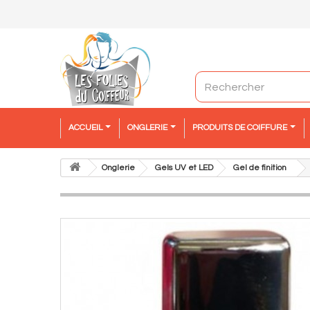
ACCUEIL
ONGLERIE
PRODUITS DE COIFFURE
Onglerie
Gels UV et LED
Gel de finition