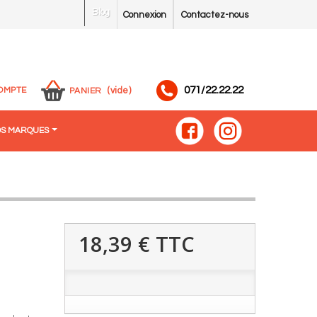
Blog
Connexion
Contactez-nous
071/22.22.22
OMPTE
(vide)
PANIER
S MARQUES
18,39 €
TTC