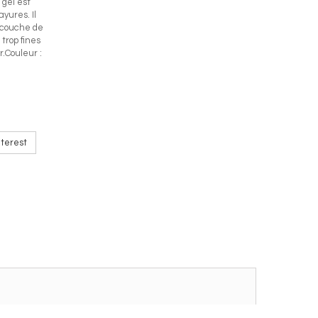
 gel est
ayures. Il
 couche de
trop fines
.Couleur :
terest