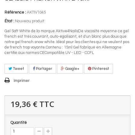
Référence :
AKTIV1045
État :
Nouveau produit
Gel Soft White de la marque Aktive4NailsDe viscosité moyenne ce gel
french est très couvrant, auto-égalisant, et d'un blanc plus doux que
notre gel french snow white. Idéal pour les clientes qui ne veulent pas
de french trop voyante.Contenu : 15ml Gel fabriqué en Allemagne
certifié aux normes CECompatible UV - LED - CCFL
Tweet
Partager
Google+
Pinterest
Imprimer
19,36 €
TTC
Quantité