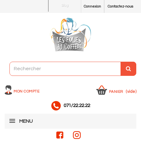
Blog
Connexion
Contactez-nous
MON COMPTE
(vide)
PANIER
071/22.22.22
MENU