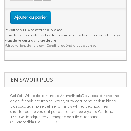
Ajouter au panier
Prix affiché TTC, hors frais de livraison.
Frais de livraison calculés lors de la commande selon le montant et le pays.
Frais de retour à la charge du client.
Voir conditions de livraison
|
Conditions générales de vente
.
EN SAVOIR PLUS
Gel Soft White de la marque Aktive4NailsDe viscosité moyenne
ce gel french est très couvrant, auto-égalisant, et d'un blanc
plus doux que notre gel french snow white. Idéal pour les
clientes qui ne veulent pas de french trop voyante.Contenu :
15ml Gel fabriqué en Allemagne certifié aux normes
CECompatible UV - LED - CCFL