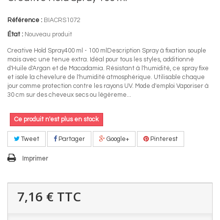
Référence :
BIACRS1072
État :
Nouveau produit
Creative Hold Spray400 ml - 100 mlDescription Spray à fixation souple
mais avec une tenue extra. Idéal pour tous les styles, additionné
d'Huile d'Argan et de Macadamia. Résistant à l'humidité, ce spray fixe
et isole la chevelure de l'humidité atmosphérique. Utilisable chaque
jour comme protection contre les rayons UV. Mode d'emploi Vaporiser à
30 cm sur des cheveux secs ou légèreme...
Ce produit n'est plus en stock
Tweet
Partager
Google+
Pinterest
Imprimer
7,16 €
TTC