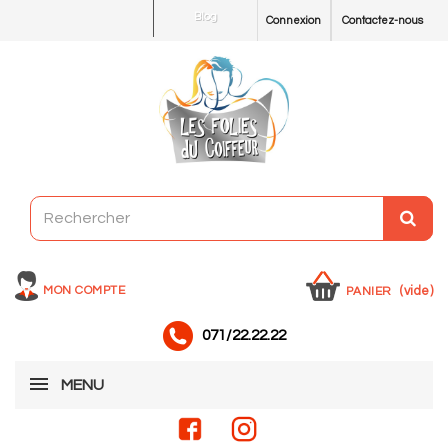
Blog
Connexion
Contactez-nous
MON COMPTE
(vide)
PANIER
071/22.22.22
MENU