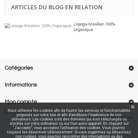
ARTICLES DU BLOG EN RELATION
Lissage brésilien 100%
Organique
Catégories
Informations
Mon compte
Nous utilisons les cookies afin de fournir les services et fonctionnalités
proposés sur notre site et afin d’améliorer l’expérience de nos
Créé par NageoConcept
utilisateurs. Les cookies sont des données qui sont téléchargés ou
stockés sur votre ordinateur ou sur tout autre appareil. En cliquant sur
”J’accepte”, vous acceptez l’utilisation des cookies. Vous pourrez
toujours les désactiver ultérieurement. Si vous supprimez ou désactivez
nos cookies, vous pourriez rencontrer des interruptions ou des