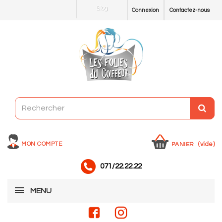
Blog
Connexion
Contactez-nous
MON COMPTE
(vide)
PANIER
071/22.22.22
MENU