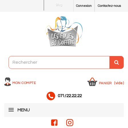
Blog
Connexion
Contactez-nous
MON COMPTE
(vide)
PANIER
071/22.22.22
MENU