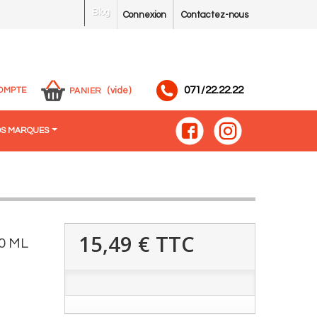
Blog
Connexion
Contactez-nous
071/22.22.22
OMPTE
(vide)
PANIER
S MARQUES
15,49 €
TTC
0 ML