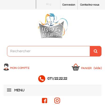
Blog
Connexion
Contactez-nous
MON COMPTE
(vide)
PANIER
071/22.22.22
MENU