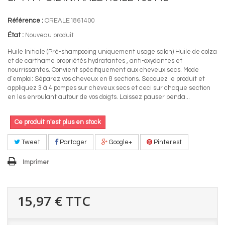
Référence :
OREALE1861400
État :
Nouveau produit
Huile Initiale (Pré-shampooing uniquement usage salon) Huile de colza
et de carthame propriétés hydratantes , anti-oxydantes et
nourrissantes. Convient spécifiquement aux cheveux secs. Mode
d’emploi: Séparez vos cheveux en 8 sections. Secouez le produit et
appliquez 3 à 4 pompes sur cheveux secs et ceci sur chaque section
en les enroulant autour de vos doigts. Laissez pauser penda...
Ce produit n'est plus en stock
Tweet
Partager
Google+
Pinterest
Imprimer
15,97 €
TTC