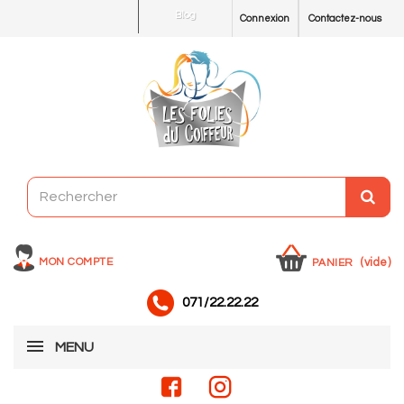
Blog
Connexion
Contactez-nous
MON COMPTE
(vide)
PANIER
071/22.22.22
MENU