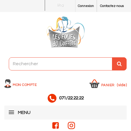
Blog
Connexion
Contactez-nous
MON COMPTE
(vide)
PANIER
071/22.22.22
MENU