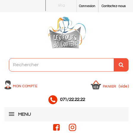
Blog
Connexion
Contactez-nous
MON COMPTE
(vide)
PANIER
071/22.22.22
MENU