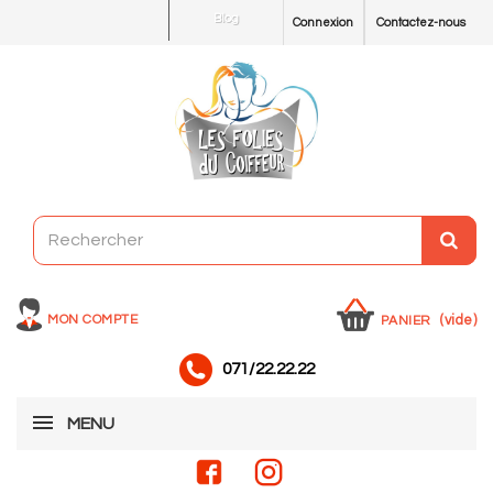
Blog
Connexion
Contactez-nous
MON COMPTE
(vide)
PANIER
071/22.22.22
MENU