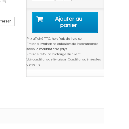
ues,
Ajouter au
terest
panier
Prix affiché TTC, hors frais de livraison.
Frais de livraison calculés lors de la commande
selon le montant et le pays.
Frais de retour à la charge du client.
Voir conditions de livraison
|
Conditions générales
de vente
.