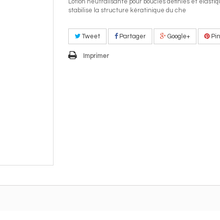
Lotion neutralisante pour boucles définies et élastiq
stabilise la structure kératinique du che
Tweet
Partager
Google+
Pin
Imprimer