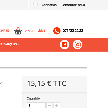
Blog
Connexion
Contactez-nous
071/22.22.22
OMPTE
(vide)
PANIER
S MARQUES
15,15 €
TTC
w
Quantité