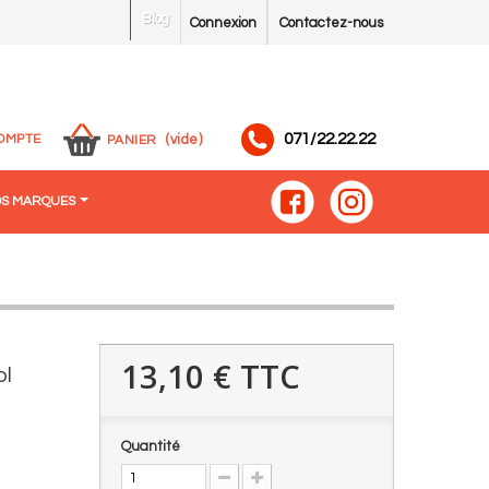
Blog
Connexion
Contactez-nous
071/22.22.22
OMPTE
(vide)
PANIER
S MARQUES
13,10 €
TTC
ol
Quantité