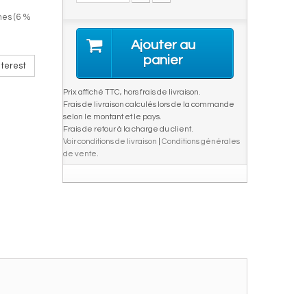
mes (6 %
Ajouter au
panier
terest
Prix affiché TTC, hors frais de livraison.
Frais de livraison calculés lors de la commande
selon le montant et le pays.
Frais de retour à la charge du client.
Voir conditions de livraison
|
Conditions générales
de vente
.