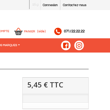
Blog
Connexion
Contactez-nous
071/22.22.22
OMPTE
(vide)
PANIER
S MARQUES
5,45 €
TTC