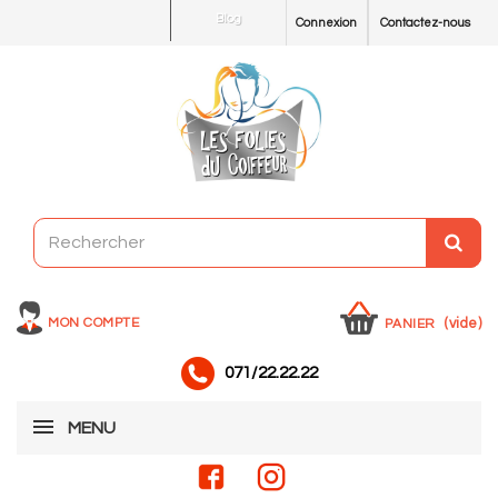
Blog
Connexion
Contactez-nous
MON COMPTE
(vide)
PANIER
071/22.22.22
MENU