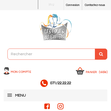
Blog
Connexion
Contactez-nous
MON COMPTE
(vide)
PANIER
071/22.22.22
MENU