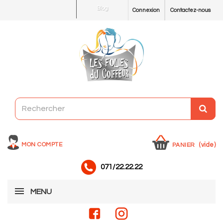
Blog
Connexion
Contactez-nous
MON COMPTE
(vide)
PANIER
071/22.22.22
MENU