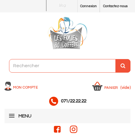
Blog
Connexion
Contactez-nous
MON COMPTE
(vide)
PANIER
071/22.22.22
MENU