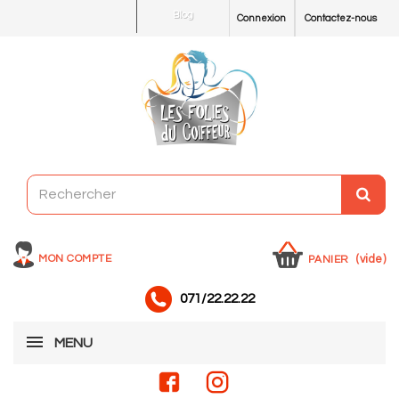
Blog
Connexion
Contactez-nous
MON COMPTE
(vide)
PANIER
071/22.22.22
MENU