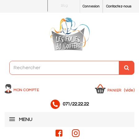
Blog
Connexion
Contactez-nous
MON COMPTE
(vide)
PANIER
071/22.22.22
MENU