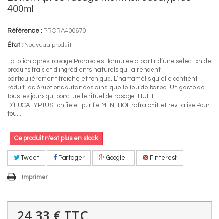
400ml
Référence :
PRORA400670
État :
Nouveau produit
La lotion après-rasage Proraso est formulée à partir d’une sélection de
produits frais et d’ingrédients naturels qui la rendent
particulièrement fraiche et tonique. L’hamamélis qu’elle contient
réduit les éruptions cutanées ainsi que le feu de barbe. Un geste de
tous les jours qui ponctue le rituel de rasage. HUILE
D’EUCALYPTUS:tonifie et purifie MENTHOL:rafraichit et revitalise Pour
tou...
Ce produit n'est plus en stock
Tweet
Partager
Google+
Pinterest
Imprimer
24,33 €
TTC