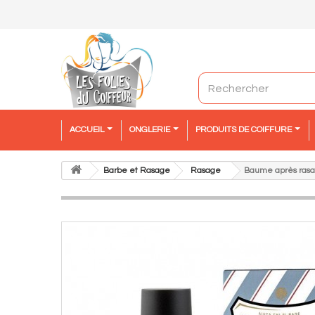
ACCUEIL
ONGLERIE
PRODUITS DE COIFFURE
Barbe et Rasage
Rasage
Baume après rasag