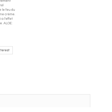
atement
hol
 le feu du
'une crème.
a l'effet
le. ALOE:
terest