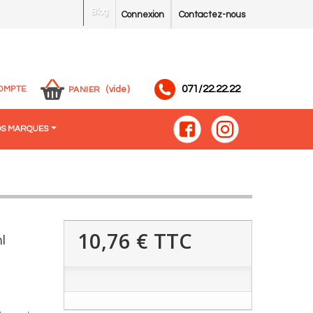
Blog
Connexion
Contactez-nous
071/22.22.22
OMPTE
(vide)
PANIER
S MARQUES
10,76 €
TTC
l