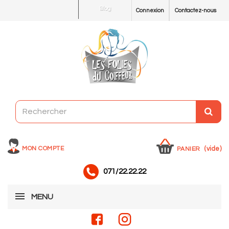
Blog
Connexion
Contactez-nous
MON COMPTE
(vide)
PANIER
071/22.22.22
MENU