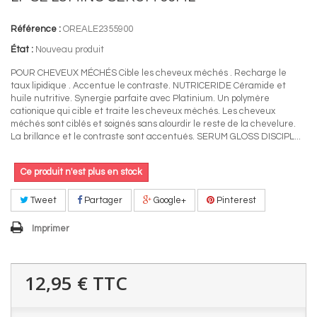
Référence :
OREALE2355900
État :
Nouveau produit
POUR CHEVEUX MÉCHÉS Cible les cheveux mèchés . Recharge le
taux lipidique . Accentue le contraste. NUTRICERIDE Céramide et
huile nutritive. Synergie parfaite avec Platinium. Un polymère
cationique qui cible et traite les cheveux mèchés. Les cheveux
méchés sont ciblés et soignés sans alourdir le reste de la chevelure.
La brillance et le contraste sont accentués. SERUM GLOSS DISCIPL...
Ce produit n'est plus en stock
Tweet
Partager
Google+
Pinterest
Imprimer
12,95 €
TTC