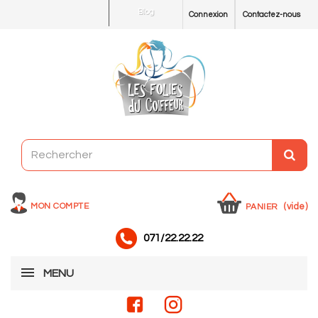
Blog
Connexion
Contactez-nous
MON COMPTE
(vide)
PANIER
071/22.22.22
MENU