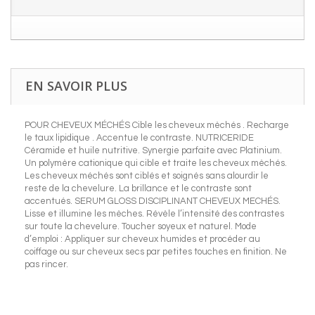
EN SAVOIR PLUS
POUR CHEVEUX MÉCHÉS Cible les cheveux mèchés . Recharge
le taux lipidique . Accentue le contraste. NUTRICERIDE
Céramide et huile nutritive. Synergie parfaite avec Platinium.
Un polymère cationique qui cible et traite les cheveux mèchés.
Les cheveux méchés sont ciblés et soignés sans alourdir le
reste de la chevelure. La brillance et le contraste sont
accentués. SERUM GLOSS DISCIPLINANT CHEVEUX MECHÉS.
Lisse et illumine les mèches. Révèle l’intensité des contrastes
sur toute la chevelure. Toucher soyeux et naturel. Mode
d’emploi : Appliquer sur cheveux humides et procéder au
coiffage ou sur cheveux secs par petites touches en finition. Ne
pas rincer.