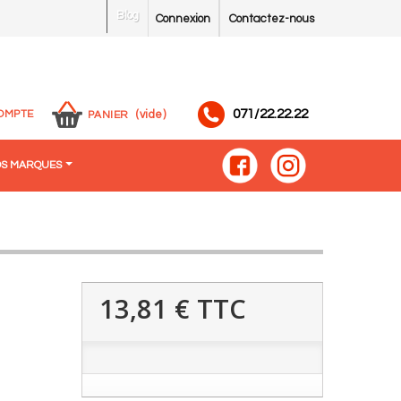
Blog
Connexion
Contactez-nous
071/22.22.22
OMPTE
(vide)
PANIER
S MARQUES
13,81 €
TTC