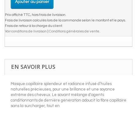
Ajouter au panier
Prix affiché TTC, hors frais de livraison.
Frais de livraison calculés lors de la commande selon le montant et le pays.
Frais de retour à la charge du client.
Voir conditions de livraison
|
Conditions générales de vente
.
EN SAVOIR PLUS
Masque capillaire splendeur et radiance infusé d’huiles
naturelles précieuses, pour une brillance et une soyance
extrême des cheveux. Le savant mélange d’agents
conditionnants de dernière génération adoucit la fibre capillaire
sans la surcharger, tout en