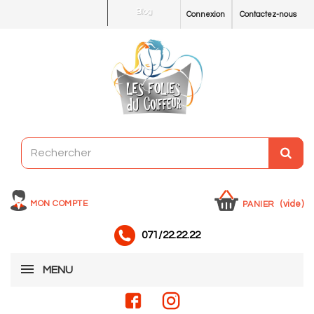
Blog
Connexion
Contactez-nous
MON COMPTE
(vide)
PANIER
071/22.22.22
MENU