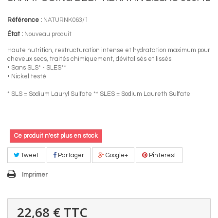
Référence :
NATURNK063/1
État :
Nouveau produit
Haute nutrition, restructuration intense et hydratation maximum pour
cheveux secs, traités chimiquement, dévitalisés et lissés.
• Sans SLS* - SLES**
• Nickel testé
* SLS = Sodium Lauryl Sulfate ** SLES = Sodium Laureth Sulfate
Ce produit n'est plus en stock
Tweet
Partager
Google+
Pinterest
Imprimer
22,68 €
TTC