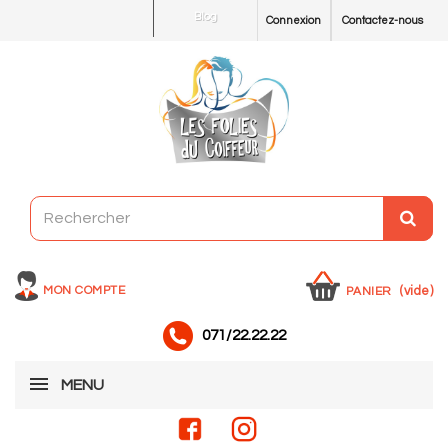
Blog
Connexion
Contactez-nous
MON COMPTE
(vide)
PANIER
071/22.22.22
MENU