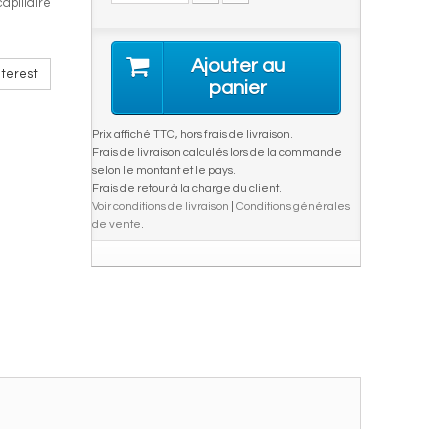
apillaire
Ajouter au
terest
panier
Prix affiché TTC, hors frais de livraison.
Frais de livraison calculés lors de la commande
selon le montant et le pays.
Frais de retour à la charge du client.
Voir conditions de livraison
|
Conditions générales
de vente
.