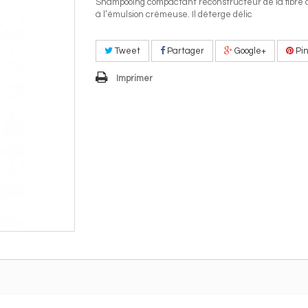
Shampooing compactant reconstructeur de la fibre c
à l’émulsion crémeuse. Il déterge délic
Tweet
Partager
Google+
Pin
Imprimer