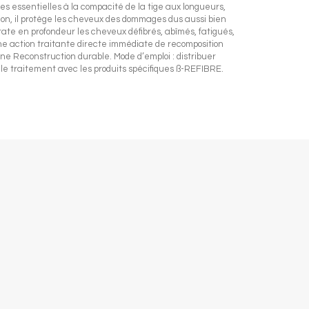
s essentielles à la compacité de la tige aux longueurs,
tion, il protège les cheveux des dommages dus aussi bien
rate en profondeur les cheveux défibrés, abîmés, fatigués,
e action traitante directe immédiate de recomposition
 une Reconstruction durable. Mode d’emploi : distribuer
e traitement avec les produits spécifiques ß-REFIBRE.