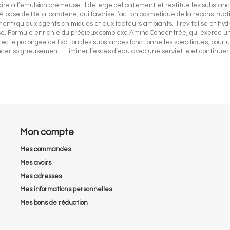
re à l’émulsion crémeuse. Il déterge délicatement et restitue les substance
 À base de Bêta-carotène, qui favorise l’action cosmétique de la reconstruc
ement) qu’aux agents chimiques et aux facteurs ambiants. Il revitalise et hyd
se. Formule enrichie du précieux complexe Amino Concentrée, qui exerce un
directe prolongée de fixation des substances fonctionnelles spécifiques, pour
r soigneusement. Éliminer l’excès d’eau avec une serviette et continuer l
Mon compte
Mes commandes
Mes avoirs
Mes adresses
Mes informations personnelles
Mes bons de réduction