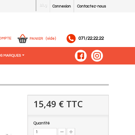
Blog
Connexion
Contactez-nous
071/22.22.22
OMPTE
(vide)
PANIER
S MARQUES
15,49 €
TTC
Quantité