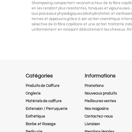
Shampooing compactant reconstructeur de la fibre capillai
en les rendant plus résistantes, toniques et vigoureuses.
aux processus physiologiques (déshydratation et vieilliss
ternes et appauvris grâce à son action cosmétique inten
sélective de la fibre capillaire et une action traitante in
uniformément en massant délicatement les cheveux. Rince
Catégories
Informations
Produits de Coiffure
Promotions
Onglerie
Nouveaux produits
Matériels de coiffure
Meilleures ventes
Extension / Perruquerie
Nos magasins
Esthétique
Contactez-nous
Barbe et Rasage
Livraison
Pedicurie
Mentions légales