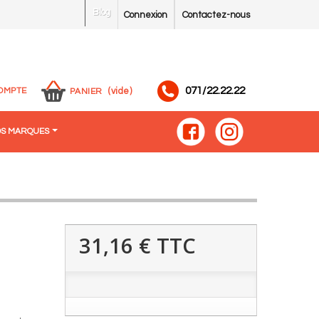
Blog
Connexion
Contactez-nous
071/22.22.22
OMPTE
(vide)
PANIER
S MARQUES
31,16 €
TTC