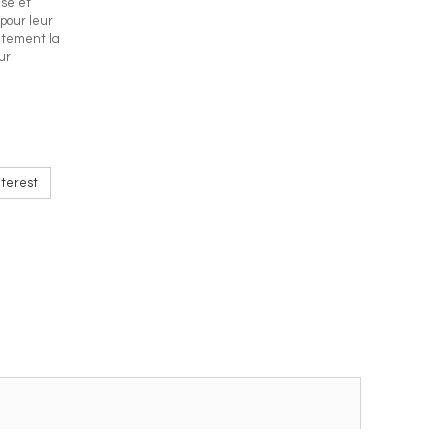
ise et
 pour leur
catement la
ur
terest