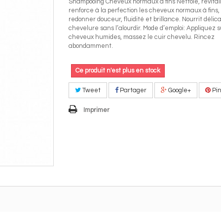
Shampooing Cheveux normaux à fins Nettoie, revital
renforce à la perfection les cheveux normaux à fins,
redonner douceur, fluidité et brillance. Nourrit déli
chevelure sans l’alourdir. Mode d’emploi: Appliquez s
cheveux humides, massez le cuir chevelu. Rincez
abondamment.
Ce produit n'est plus en stock
Tweet
Partager
Google+
Pin
Imprimer