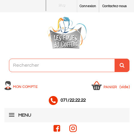
Blog
Connexion
Contactez-nous
MON COMPTE
(vide)
PANIER
071/22.22.22
MENU