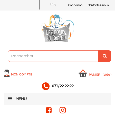
Blog
Connexion
Contactez-nous
MON COMPTE
(vide)
PANIER
071/22.22.22
MENU