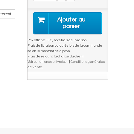
terest
Ajouter au
panier
Prix affiché TTC, hors frais de livraison.
Frais de livraison calculés lors de la commande
selon le montant et le pays.
Frais de retour à la charge du client.
Voir conditions de livraison
|
Conditions générales
de vente
.