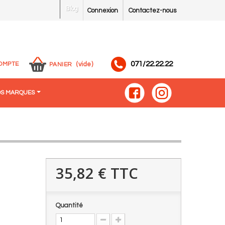
Blog
Connexion
Contactez-nous
071/22.22.22
OMPTE
(vide)
PANIER
S MARQUES
35,82 €
TTC
Quantité