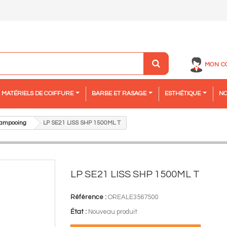
MON C
MATÉRIELS DE COIFFURE
BARBE ET RASAGE
ESTHÉTIQUE
NO
ampooing
LP SE21 LISS SHP 1500ML T
LP SE21 LISS SHP 1500ML T
Référence :
OREALE3567500
État :
Nouveau produit