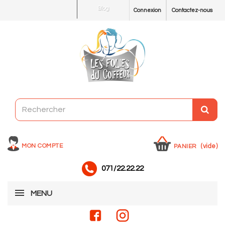
Blog
Connexion
Contactez-nous
MON COMPTE
(vide)
PANIER
071/22.22.22
MENU