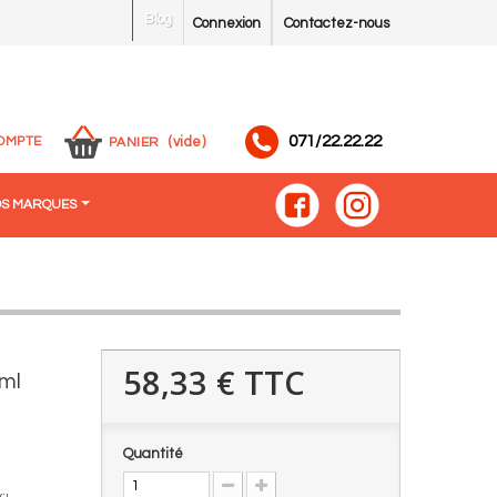
Blog
Connexion
Contactez-nous
071/22.22.22
OMPTE
(vide)
PANIER
S MARQUES
58,33 €
TTC
ml
Quantité