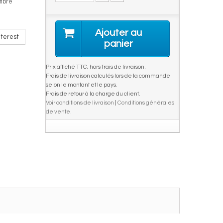
fibre
Ajouter au
terest
panier
Prix affiché TTC, hors frais de livraison.
Frais de livraison calculés lors de la commande
selon le montant et le pays.
Frais de retour à la charge du client.
Voir conditions de livraison
|
Conditions générales
de vente
.