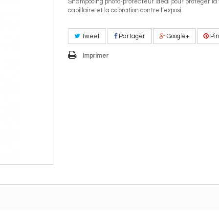
Shampooing photo-protecteur idéal pour protéger la 
capillaire et la coloration contre l’exposi
Tweet
Partager
Google+
Pin
Imprimer