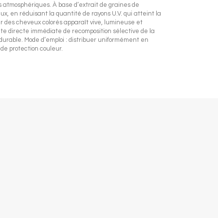
nts atmosphériques. À base d’extrait de graines de
ux, en réduisant la quantité de rayons U.V. qui atteint la
leur des cheveux colorés apparaît vive, lumineuse et
te directe immédiate de recomposition sélective de la
é durable. Mode d’emploi : distribuer uniformément en
e protection couleur.