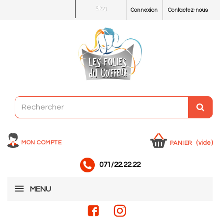
Blog
Connexion
Contactez-nous
MON COMPTE
(vide)
PANIER
071/22.22.22
MENU