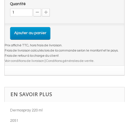
Quantité
Ajouter au panier
Prix affiché TTC, hors frais de livraison.
Frais de livraison calculés lors de la commande selon le montant et le pays.
Frais de retour à la charge du client.
Voir conditions de livraison
|
Conditions générales de vente
.
EN SAVOIR PLUS
Dermospray 220 ml
2051