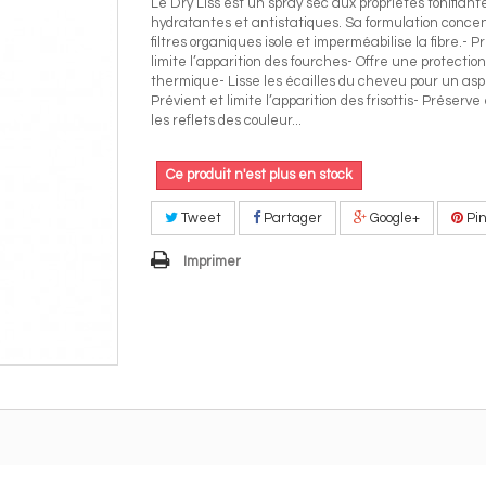
Le Dry Liss est un spray sec aux propriétés tonifiant
hydratantes et antistatiques. Sa formulation conce
filtres organiques isole et imperméabilise la fibre.- P
limite l’apparition des fourches- Offre une protection
thermique- Lisse les écailles du cheveu pour un aspe
Prévient et limite l’apparition des frisottis- Préserve 
les reflets des couleur...
Ce produit n'est plus en stock
Tweet
Partager
Google+
Pin
Imprimer