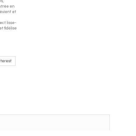
es,
ntrée en
révient et
ct lisse-
et fidélise
terest