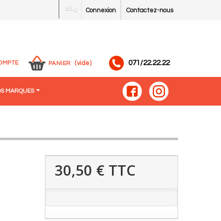
Blog
Connexion
Contactez-nous
071/22.22.22
OMPTE
(vide)
PANIER
S MARQUES
30,50 €
TTC