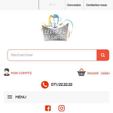
Blog
Connexion
Contactez-nous
MON COMPTE
(vide)
PANIER
071/22.22.22
MENU